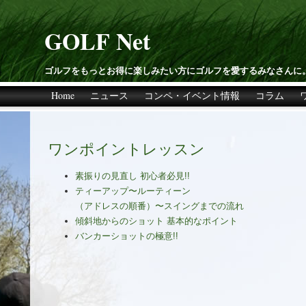
GOLF Net
ゴルフをもっとお得に楽しみたい方にゴルフを愛するみなさんに
Home
ニュース
コンペ・イベント情報
コラム
ワンポイントレッスン
素振りの見直し 初心者必見!!
ティーアップ〜ルーティーン
（アドレスの順番）〜スイングまでの流れ
傾斜地からのショット 基本的なポイント
バンカーショットの極意!!