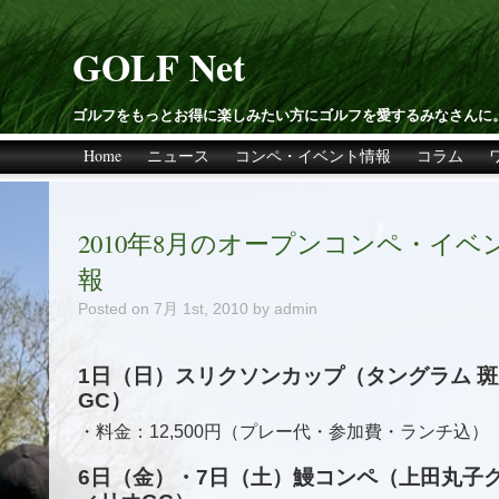
GOLF Net
ゴルフをもっとお得に楽しみたい方にゴルフを愛するみなさんに
Home
ニュース
コンペ・イベント情報
コラム
2010年8月のオープンコンペ・イベ
報
Posted on
7月 1st, 2010
by admin
1日（日）スリクソンカップ（タングラム 
GC）
・料金：12,500円（プレー代・参加費・ランチ込）
6日（金）・7日（土）鰻コンペ（上田丸子